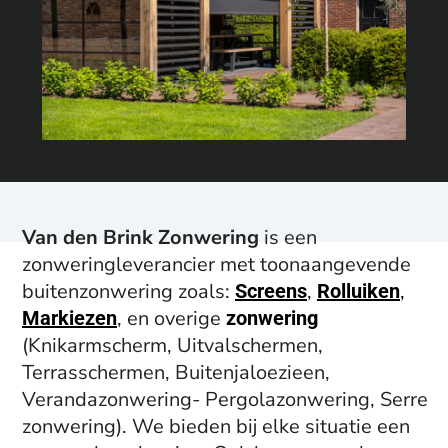
Ontdek ons aanbod
Van den Brink Zonwering
is een
zonweringleverancier met toonaangevende
buitenzonwering zoals:
,
,
Screens
Rolluiken
,
en overige
Markiezen
zonwering
(Knikarmscherm, Uitvalschermen,
Terrasschermen, Buitenjaloezieen,
Verandazonwering- Pergolazonwering, Serre
zonwering). We bieden bij elke situatie een