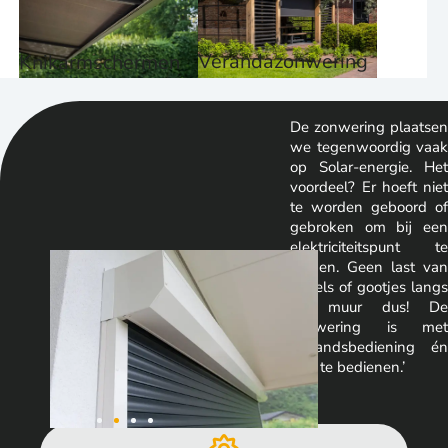
Verandazonwering
Knikarmschermen
De zonwering plaatsen
we tegenwoordig vaak
op Solar-energie. Het
voordeel? Er hoeft niet
te worden geboord of
gebroken om bij een
elektriciteitspunt te
komen. Geen last van
kabels of gootjes langs
de muur dus! De
zonwering is met
afstandsbediening én
app te bedienen.’