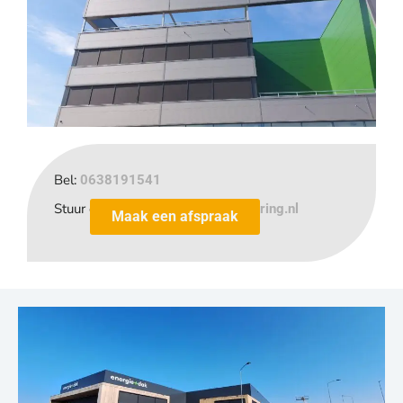
Bel:
0638191541
Stuur een e-mail
info@brinkzonwering.nl
Maak een afspraak